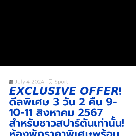
July 4, 2024
Sport
𝙀𝙓𝘾𝙇𝙐𝙎𝙄𝙑𝙀 𝙊𝙁𝙁𝙀𝙍!
ดีลพิเศษ 3 วัน 2 คืน 9-
10-11 สิงหาคม 2567
สำหรับชาวสปาร์ตันเท่านั้น!
ห้องพักราคาพิเศษพร้อม