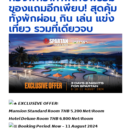
ของแถมอีกเพียบ! สุดคุ้ม
ทั้งพักผ่อน กิน เล่น แข่ง
เที่ยว รวมที่เดียวจบ
𝙀𝙓𝘾𝙇𝙐𝙎𝙄𝙑𝙀 𝙊𝙁𝙁𝙀𝙍!
𝙈𝙖𝙣𝙨𝙞𝙤𝙣 𝙎𝙩𝙖𝙣𝙙𝙖𝙧𝙙 𝙍𝙤𝙤𝙢 𝙏𝙃𝘽 𝟱,𝟮𝟬𝟬 𝙉𝙚𝙩/𝙍𝙤𝙤𝙢
𝙃𝙤𝙩𝙚𝙡 𝘿𝙚𝙡𝙪𝙭𝙚 𝙍𝙤𝙤𝙢 𝙏𝙃𝘽 𝟲,𝟴𝟬𝟬 𝙉𝙚𝙩/𝙍𝙤𝙤𝙢
𝘽𝙤𝙤𝙠𝙞𝙣𝙜 𝙋𝙚𝙧𝙞𝙤𝙙: 𝙉𝙤𝙬 – 𝟭𝟭 𝘼𝙪𝙜𝙪𝙨𝙩 𝟮𝟬𝟮𝟰