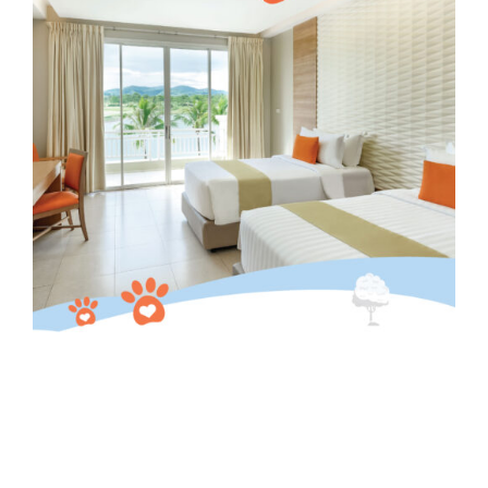
 𝗣𝗮𝗰𝗸 𝗦 - 2,500 บาท

• ห้อง Deluxe room

• บุฟเฟต์อาหารเช้าสำหรับ 2 ท่าน

• คูปองส่วนลด 10% สำหรับห้องอาหาร Persimmon (เฉพาะ