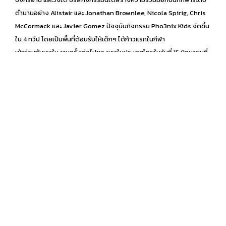
ตำนานอย่าง Alistair และ Jonathan Brownlee, Nicola Spirig, Chris
McCormack และ Javier Gomez ปัจจุบันกิจกรรม Pho3nix Kids จัดขึ้น
ใน 4 ทวีป โดยเป็นพื้นที่ต้อนรับให้เด็กๆ ได้ก้าวแรกในกีฬา
เข้าร่วมกับเราในงานครั้งต่อไปของเราในประเทศไทยในวันที่ 15 มิถุนายนที่
Pattana Sports Resort
สมัครเลย!
https://pho3nixkidsthailand.com/pattana-
sports
อย่าพลาดอัปเดตการแข่งขัน – กดติดตามเราบน FACEBOOK!
มาร่วมกันสร้างแรงบันดาลใจให้กับนักกีฬารุ่นต่อไป