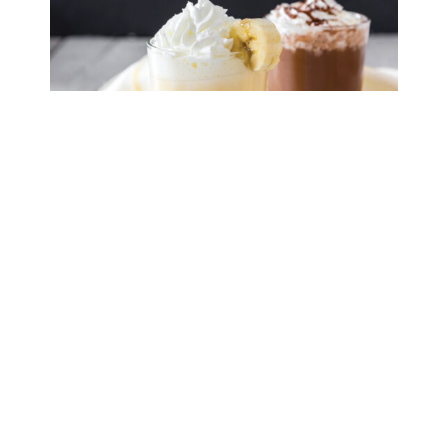
.
Contact us for more information
PSR Smart Center Tel. 038-318-999
Line :
https://bit.ly/PRWadd
.
#SpartanKids
#SpartanKids2025
#SpartanRaceThailand