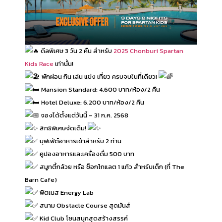
ดีลพิเศษ 3 วัน 2 คืน สำหรับ
2025 Chonburi Spartan
Kids Race
เท่านั้น!
พักผ่อน กิน เล่น แข่ง เที่ยว ครบจบในที่เดียว!
Mansion Standard: 4,600 บาท/ห้อง/2 คืน
Hotel Deluxe: 6,200 บาท/ห้อง/2 คืน
จองได้ตั้งแต่วันนี้ – 31 ก.ค. 2568
สิทธิพิเศษจัดเต็ม!
บุฟเฟ่ต์อาหารเช้าสำหรับ 2 ท่าน
คูปองอาหารและเครื่องดื่ม 500 บาท
สมูทตี้กล้วย หรือ ช็อกโกแลต 1 แก้ว สำหรับเด็ก (ที่ The
Barn Cafe)
ฟิตเนส Energy Lab
สนาม Obstacle Course สุดมันส์
Kid Club โซนสนุกสุดสร้างสรรค์