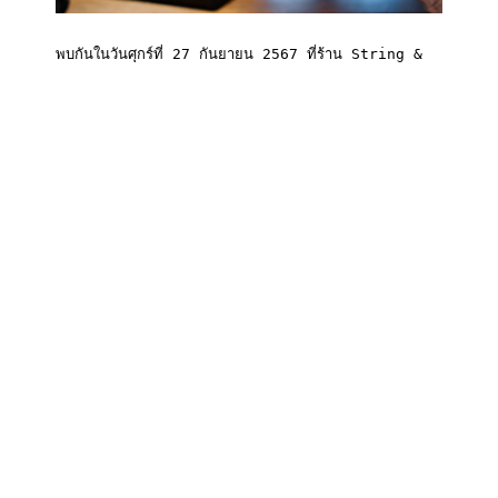
พบกันในวันศุกร์ที่ 27 กันยายน 2567 ที่ร้าน String & 
Jugs

Pattana Sports Resort ต.เขาคันทรง อ.ศรีราชา 
จ.ชลบุรี

ตั้งแต่เวลา 18.00 - 21.30 น.

สำรองที่นั่งก่อนใครได้เลย 

Contact us for more information

PSR Service Tel. 038-318-999

Line : 
https://bit.ly/PRWadd 
#PattanaSportsResort
#Persimmon
#ห้องอาหาร
#ที่พักชลบุรี
#Siracha
#ศรีราชา
#เขาคันทรง
#winetasting
#wine
#beer
#beerbuffet