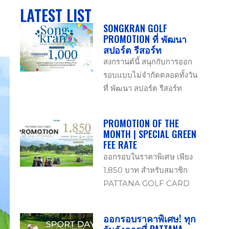
LATEST LIST
SONGKRAN GOLF
PROMOTION ที่ พัฒนา
สปอร์ต รีสอร์ท
สงกรานต์นี้ สนุกกับการออก
รอบแบบไม่จำกัดตลอดทั้งวัน
ที่ พัฒนา สปอร์ต รีสอร์ท
PROMOTION OF THE
MONTH | SPECIAL GREEN
FEE RATE
ออกรอบในราคาพิเศษ เพียง
1,850 บาท สำหรับสมาชิก
PATTANA GOLF CARD
ออกรอบราคาพิเศษ! ทุก
วันอังคารที่ PATTANA