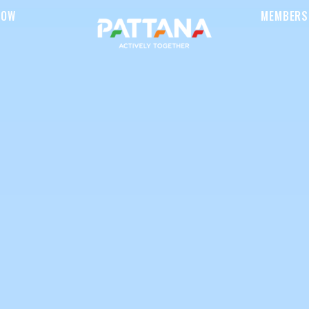
NOW
MEMBERS