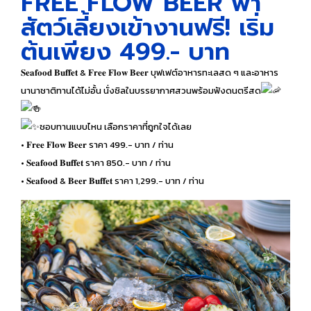
FREE FLOW BEER พา
สัตว์เลี้ยงเข้างานฟรี! เริ่ม
ต้นเพียง 499.- บาท
𝐒𝐞𝐚𝐟𝐨𝐨𝐝 𝐁𝐮𝐟𝐟𝐞𝐭 & 𝐅𝐫𝐞𝐞 𝐅𝐥𝐨𝐰 𝐁𝐞𝐞𝐫 บุฟเฟต์อาหารทะเลสด ๆ และอาหาร
นานาชาติทานได้ไม่อั้น นั่งชิลในบรรยากาศสวนพร้อมฟังดนตรีสด
ชอบทานแบบไหน เลือกราคาที่ถูกใจได้เลย
• 𝐅𝐫𝐞𝐞 𝐅𝐥𝐨𝐰 𝐁𝐞𝐞𝐫 ราคา 499.- บาท / ท่าน
• 𝐒𝐞𝐚𝐟𝐨𝐨𝐝 𝐁𝐮𝐟𝐟𝐞𝐭 ราคา 850.- บาท / ท่าน
• 𝐒𝐞𝐚𝐟𝐨𝐨𝐝 & 𝐁𝐞𝐞𝐫 𝐁𝐮𝐟𝐟𝐞𝐭 ราคา 1,299.- บาท / ท่าน